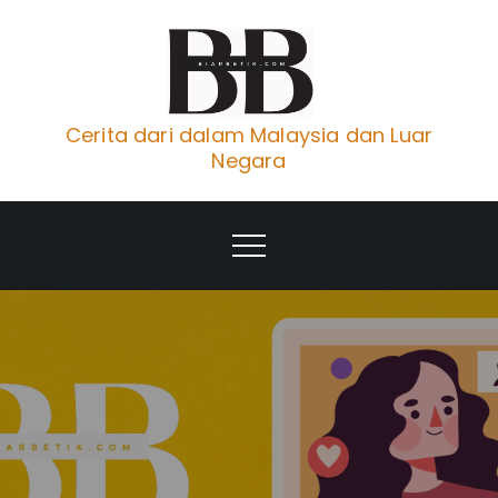
Skip
to
content
Cerita dari dalam Malaysia dan Luar
Negara